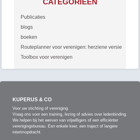
CATEGORIEËN
Publicaties
blogs
boeken
Routeplanner voor verenigen: herziene versie
Toolbox voor verenigen
KUPERUS & CO
Voor uw stichting of vereniging.
Vraag ons voor een training, lezing of advies over ledenbinding.
We helpen bij het werven van vrijwilligers of een efficiënter
verenigingsbureau. Een enkele keer, een traject of langere
interimopdracht.