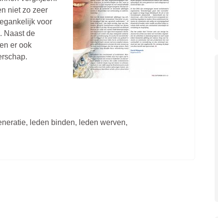
en niet zo zeer
oegankelijk voor
. Naast de
en er ook
erschap.
eneratie
,
leden binden
,
leden werven
,