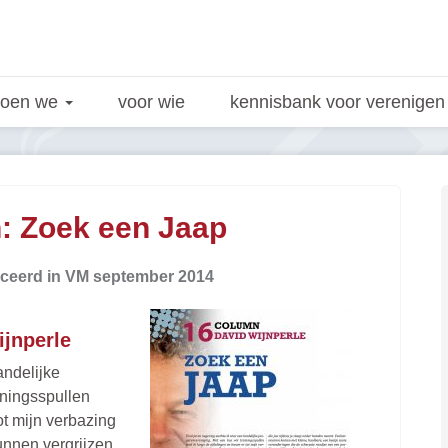
doen we
voor wie
kennisbank voor verenige
 Zoek een Jaap
bliceerd in VM september 2014
jnperle
andelijke
iningsspullen
ot mijn verbazing
unnen vergrijzen.