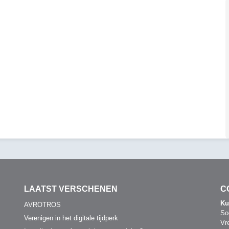
LAATST VERSCHENEN
C
Ku
AVROTROS
So
Verenigen in het digitale tijdperk
Vr