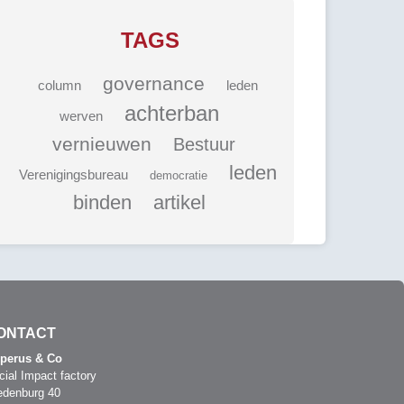
TAGS
governance
column
leden
achterban
werven
vernieuwen
Bestuur
leden
Verenigingsbureau
democratie
binden
artikel
ONTACT
perus & Co
cial Impact factory
edenburg 40