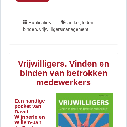
Publicaties
artikel
,
leden
binden
,
vrijwilligersmanagement
Vrijwilligers. Vinden en
binden van betrokken
medewerkers
Een handige
pocket van
David
Wijnperle en
Willem-Jan