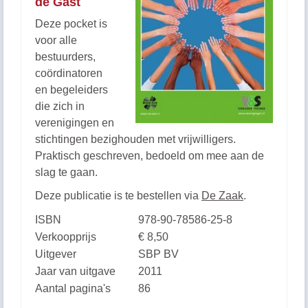
de Gast
Deze pocket is
voor alle
bestuurders,
coördinatoren
en begeleiders
die zich in
verenigingen en
stichtingen bezighouden met vrijwilligers.
Praktisch geschreven, bedoeld om mee aan de
slag te gaan.
Deze publicatie is te bestellen via
De Zaak
.
ISBN
978-90-78586-25-8
Verkoopprijs
€ 8,50
Uitgever
SBP BV
Jaar van uitgave
2011
Aantal pagina's
86