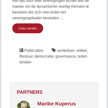
Het lijkt voor veel verenigingen echter wel dé
manier om de dynamische veertig-minners te
bereiken die zich niet onder het
verenigingskader bevinden. …
Lees verder
Publicaties
achterban
,
artikel
,
Bestuur
,
democratie
,
governance
,
leden
binden
PARTNERS
Marike Kuperus